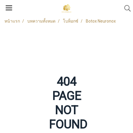
หน้าแรก
บทความทั้งหมด
โบท็อกซ์
Botox Neuronox
404
PAGE
NOT
FOUND