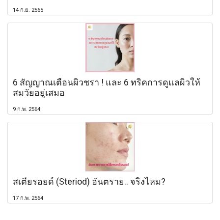
14 ก.ย. 2565
6 สัญญาณเตือนผิวชรา ! และ 6 ทริคการดูแลผิวให้
สมวัยอยู่เสมอ
9 ก.พ. 2564
สเตียรอยด์ (Steriod) อันตราย.. จริงไหม?
17 ก.พ. 2564