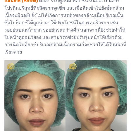
โบท็อกซ์ (Botox)
คือสารโบทูลินั่ม ท็อกซิน ชนิดเอ เป็นสาร
โปรตีนบริสุทธิ์ที่ผลิตจากจุลชีพ และเมื่อฉีดเข้าไปยังชั้นกล้าม
เนื้อจะมีผลยับยั้งไม่ให้เกิดการหดตัวของกล้ามเนื้อบริเวณนั้น
ซึ่งโบท็อกซ์ได้ถูกนำมาใช้ประโยชน์ในการลดริ้วรอย เช่น
รอยย่นบนหน้าผาก รอยย่นระหว่างคิ้ว นอกจากนี้ยังช่วยทำให้
ใบหน้าดูอ่อนวัยลง และสามารถช่วยปรับรูปหน้าให้เรียวด้วย
การฉีดโบท็อกซ์บริเวณกล้ามเนื้อกรามก็จะช่วยให้ได้ใบหน้าที่
เรียวสวย