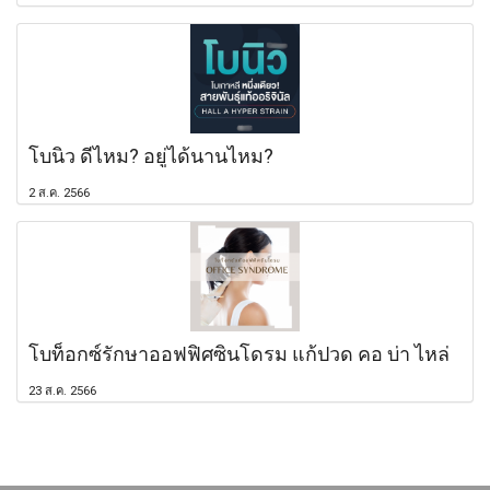
โบนิว ดีไหม? อยู่ได้นานไหม?
2 ส.ค. 2566
โบท็อกซ์รักษาออฟฟิศซินโดรม แก้ปวด คอ บ่า ไหล่
23 ส.ค. 2566