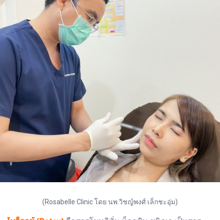
(Rosabelle Clinic โดย นพ.วิชญ์พงศ์ เล็กชะอุ่ม)