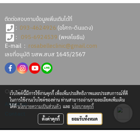
ติดต่อสอบถามข้อมูลเพิ่มเติมได้ที่
:
093-4624926
(อโศก-ดินแดง)
:
095-6924539
(พหลโยธิน)
E-mail :
rosabelleclinic@gmail.com
เลขที่อนุมัติ ฆสพ.สบส 1645/2567
Our Company
เว็บไซต์นี้มีการใช้งานคุกกี้ เพื่อเพิ่มประสิทธิภาพและประสบการณ์ที่ดี
ในการใช้งานเว็บไซต์ของท่าน ท่านสามารถอ่านรายละเอียดเพิ่มเติม
About us
ได้ที่
นโยบายความเป็นส่วนตัว
และ
นโยบายคุกกี้
Contact
ตั้งค่าคุกกี้
ยอมรับทั้งหมด
© Copyright 2015 All Rights Reserved. MakeWebEasy.com