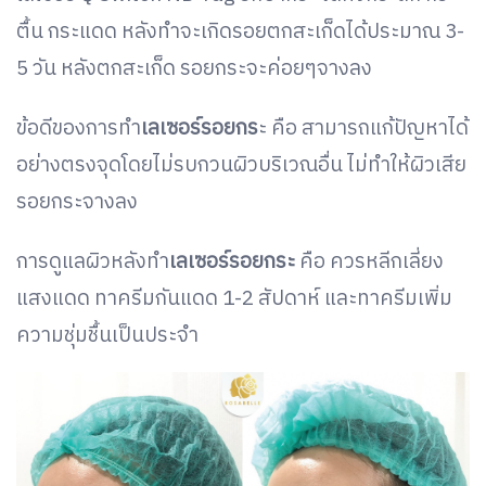
ตื้น กระแดด หลังทำจะเกิดรอยตกสะเก็ดได้ประมาณ 3-
5 วัน หลังตกสะเก็ด รอยกระจะค่อยๆจางลง
ข้อดีของการทำ
เลเซอร์รอยกร
ะ คือ สามารถแก้ปัญหาได้
อย่างตรงจุดโดยไม่รบกวนผิวบริเวณอื่น ไม่ทำให้ผิวเสีย
รอยกระจางลง
การดูแลผิวหลังทำ
เลเซอร์รอยกระ
คือ ควรหลีกเลี่ยง
แสงแดด ทาครีมกันแดด 1-2 สัปดาห์ และทาครีมเพิ่ม
ความชุ่มชื้นเป็นประจำ