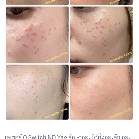
เลเซอร์ Q Switch ND Yag รักษากระ ได้ทั้งกระลึก กระ